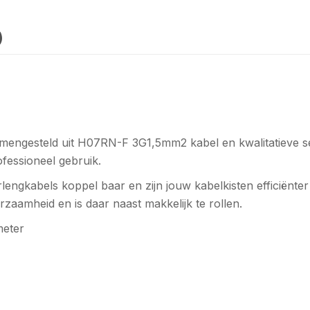
)
engesteld uit H07RN-F 3G1,5mm2 kabel en kwalitatieve se
ofessioneel gebruik.
ngkabels koppel baar en zijn jouw kabelkisten efficiënter d
zaamheid en is daar naast makkelijk te rollen.
meter