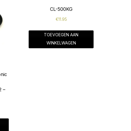
CL-500KG
€
11.95
TOEVOEGEN AAN
WINKELWAGEN
onic
2 –