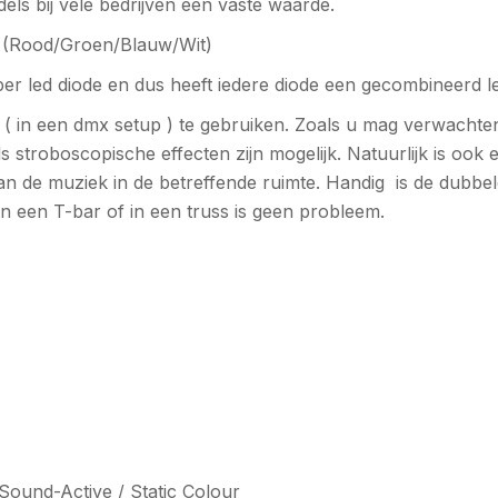
dels bij vele bedrijven een vaste waarde.
 (Rood/Groen/Blauw/Wit)
er led diode en dus heeft iedere diode een gecombineerd l
 ( in een dmx setup ) te gebruiken. Zoals u mag verwacht
 stroboscopische effecten zijn mogelijk. Natuurlijk is o
 van de muziek in de betreffende ruimte. Handig is de dubb
n een T-bar of in een truss is geen probleem.
ound-Active / Static Colour