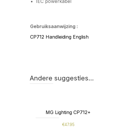
IEC powerkabel
Gebruiksaanwijzing :
CP712 Handleiding English
Andere suggesties…
MG Lighting CP712+
€
47.95