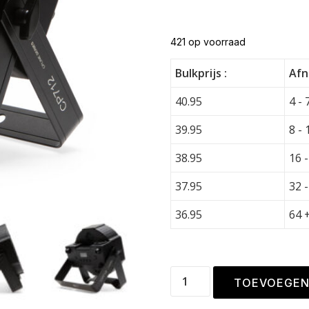
421 op voorraad
Bulkprijs :
Afn
40.95
4 - 
39.95
8 - 
38.95
16 -
37.95
32 -
36.95
64 
TOEVOEGEN