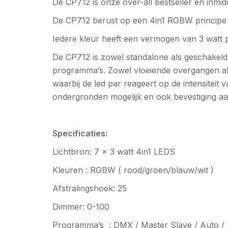
De CP712 is onze over-all bestseller en inmid
De CP712 berust op een 4in1 RGBW principe
Iedere kleur heeft een vermogen van 3 watt p
De CP712 is zowel standalone als geschakeld
programma’s. Zowel vloeiende overgangen als
waarbij de led par reageert op de intensiteit
ondergronden mogelijk en ook bevestiging aa
Specificaties:
Lichtbron: 7 x 3 watt 4in1 LEDS
Kleuren : RGBW ( rood/groen/blauw/wit )
Afstralingshoek: 25
Dimmer: 0-100
Programma’s : DMX / Master Slave / Auto / S