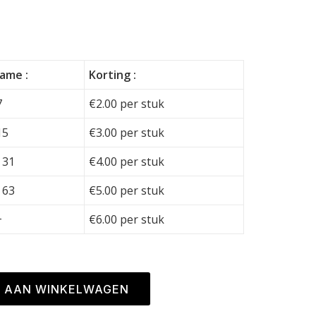
ame :
Korting :
7
€
2.00
per stuk
15
€
3.00
per stuk
 31
€
4.00
per stuk
 63
€
5.00
per stuk
+
€
6.00
per stuk
 AAN WINKELWAGEN