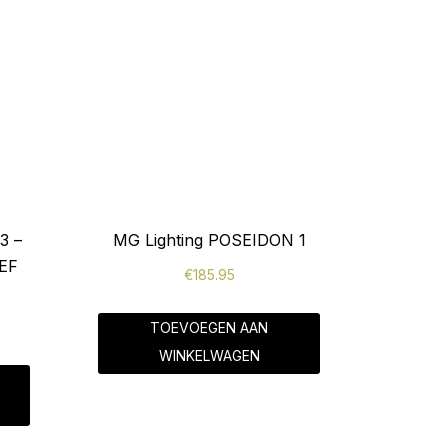
3 –
MG Lighting POSEIDON 1
EF
€
185.95
TOEVOEGEN AAN
WINKELWAGEN