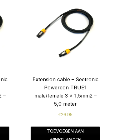
onic
Extension cable – Seetronic
Powercon TRUE1
2 –
male/female 3 x 1,5mm2 –
5,0 meter
€
26.95
TOEVOEGEN AAN
WINKELWAGEN