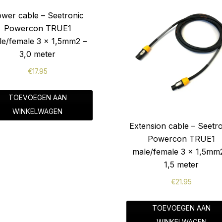
wer cable – Seetronic
Powercon TRUE1
le/female 3 x 1,5mm2 –
3,0 meter
€
17.95
TOEVOEGEN AAN
WINKELWAGEN
Extension cable – Seetr
Powercon TRUE1
male/female 3 x 1,5mm
1,5 meter
€
21.95
TOEVOEGEN AAN
WINKELWAGEN